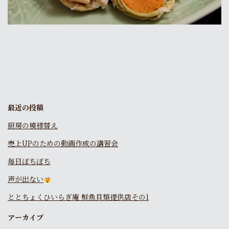
最近の投稿
厨房の模様替え
売上UPのための動画作成の講習会
毎日ぼちぼち
声が出ない
ととちょくひいらぎ庵 鮮魚貝類提供店その1
アーカイブ