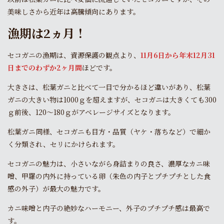
美味しさから近年は高騰傾向にあります。
漁期は2ヵ月！
セコガニの漁期は、資源保護の観点より、
11月6日から年末12月31
日までのわずか2ヶ月間
ほどです。
大きさは、松葉ガニと比べて一目で分かるほど違いがあり、松葉
ガニの大きい物は1000ｇを超えますが、セコガニは大きくても300
ｇ前後、120〜180ｇがアベレージサイズとなります。
松葉ガニ同様、セコガニも目方・品質（ヤケ・落ちなど）で細か
く分類され、セリにかけられます。
セコガニの魅力は、小さいながら身詰まりの良さ、濃厚なカニ味
噌、甲羅の内外に持っている卵（朱色の内子とプチプチとした食
感の外子）が最大の魅力です。
カニ味噌と内子の絶妙なハーモニー、外子のプチプチ感は最高で
す。