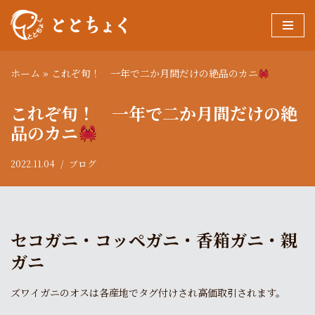
コ
ン
テ
ホーム
»
これぞ旬！ 一年で二か月間だけの絶品のカニ
ン
これぞ旬！ 一年で二か月間だけの絶
ツ
へ
品のカニ
ス
キ
2022.11.04
ブログ
ッ
プ
セコガニ・コッペガニ・香箱ガニ・親
ガニ
ズワイガニのオスは各産地でタグ付けされ高価取引されます。